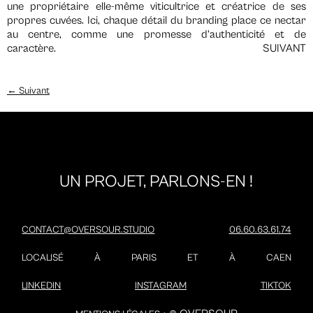
une propriétaire elle-même viticultrice et créatrice de ses
propres cuvées. Ici, chaque détail du branding place ce nectar
au centre, comme une promesse d’authenticité et de
caractère. SUIVANT
←
Suivant
UN PROJET, PARLONS-EN !
CONTACT@OVERSOUR.STUDIO
06.60.63.61.74
LOCALISÉ À PARIS ET À CAEN
LINKEDIN
INSTAGRAM
TIKTOK