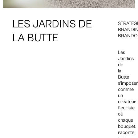
LES JARDINS DE
STRATÉG
BRANDI
LA BUTTE
BRANDC
Les
Jardins
de
la
Butte
s’impose
comme
un
créateur
fleuriste
où
chaque
bouquet
raconte