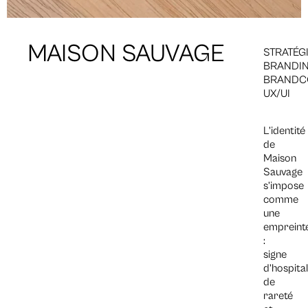
MAISON SAUVAGE
STRATÉG
BRANDI
BRANDC
UX/UI
L’identité
de
Maison
Sauvage
s’impose
comme
une
empreint
:
signe
d’hospital
de
rareté